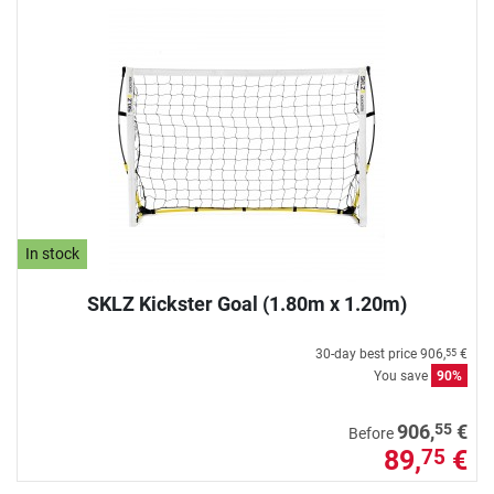
In stock
SKLZ Kickster Goal (1.80m x 1.20m)
30-day best price
906,
€
55
You save
90%
55
906,
€
Before
89,
€
75