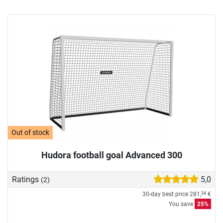
Out of stock
Hudora football goal Advanced 300
Ratings
5,0
(2)
30-day best price
281,
€
34
You save
25%