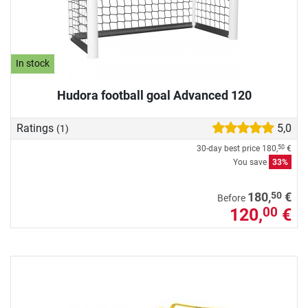
In stock
Hudora football goal Advanced 120
Ratings
5,0
(1)
30-day best price
180,
€
50
You save
33%
50
180,
€
Before
120,
€
00