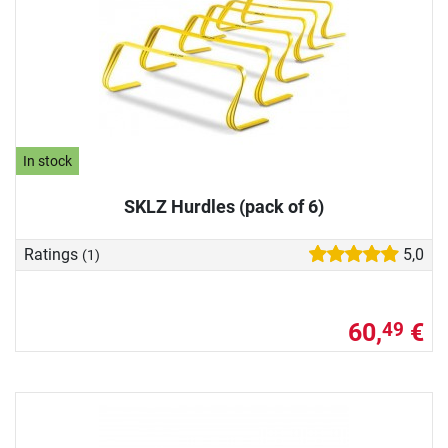
In stock
SKLZ Hurdles (pack of 6)
Ratings
5,0
(1)
60,
€
49