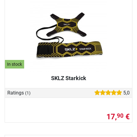
In stock
SKLZ Starkick
Ratings
5,0
(1)
17,
€
90